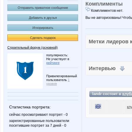
Комплименты
Отправить приватное сообщение
Комплиментов нет.
Вы не авторизованы! Чтоб
Добавить в друзья
Игнорировать
Сделать подарок
Метки лидеров
Строительный форум (основной)
популярность:
Не участвует в
рейтинге
Интервью
Привилегированный
пользователь
1
уровня
landr состоит в
клуб
Статистика портрета:
кл
сейчас просматривают портрет - 0
зарегистрированные пользователи
посетившие портрет за 7 дней - 0